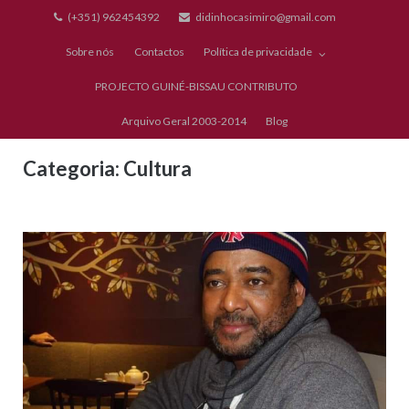
Skip
(+351) 962454392
didinhocasimiro@gmail.com
to
Sobre nós
Contactos
Política de privacidade
content
PROJECTO GUINÉ-BISSAU CONTRIBUTO
Arquivo Geral 2003-2014
Blog
Categoria:
Cultura