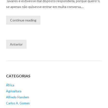
Tavares e estivesse mal disposto responderia, porque quero! E
se apenas não quisesse entrar em muita conversa,...
Continue reading
Paginação
Anterior
dos
conteúdos
CATEGORIAS
África
Agricultura
Alfredo Handem
Carlos A. Gomes