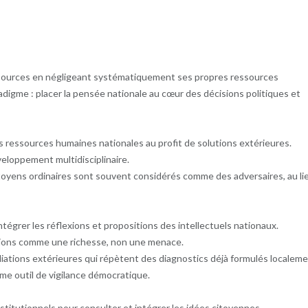
sources en négligeant systématiquement ses propres ressources
gme : placer la pensée nationale au cœur des décisions politiques et
es ressources humaines nationales au profit de solutions extérieures.
eloppement multidisciplinaire.
 citoyens ordinaires sont souvent considérés comme des adversaires, au li
tégrer les réflexions et propositions des intellectuels nationaux.
opinions comme une richesse, non une menace.
ations extérieures qui répètent des diagnostics déjà formulés localeme
me outil de vigilance démocratique.
titutionnels pour consulter et intégrer les idées citoyennes.