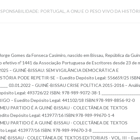
RESPONSABILIDADE: PORTUGAL, A ONU E O PESO VIVO DA HISTÓR
 Jorge Gomes da Fonseca Casimiro, nascido em Bissau, República da Gui
o efetivo nº 1441 da Associação Portuguesa de Escritores desde 23 de 
 de 2025 – GUINÉ-BISSAU: SEM VIGILÂNCIA DEMOCRÁTICA E
ÓRIA PODE REPETIR-SE – Euedito Depósito Legal: 556659/25 ISBN
______ 03.01.2022 – GUINÉ-BISSAU CRISE POLÍTICA 2015-2016 – Análi
 Depósito Legal: 493726/22 ISBN: 978-989-9072-38-1 ____________________
GO – Euedito Depósito Legal: 441102/18 ISBN:978-989-8856-92-0
6 – O MEU PARTIDO É A GUINÉ-BISSAU - COLECTÂNEA DE TEXTOS
uedito Depósito Legal: 413977/16 ISBN:978-989-99670-1-4
6 – O MEU PARTIDO É A GUINÉ-BISSAU - COLECTÂNEA DE TEXTOS
to Legal: 413977/16 ISBN: 978-989-99670-3-8 ________________________
INÉ-BISSAU - COLECTÂNEA DE TEXTOS EDITORIAIS - VOL. III – Eued