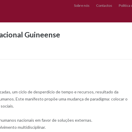
Sobre nós
Contactos
Política
acional Guineense
adas, um ciclo de desperdício de tempo e recursos, resultado da
 humanos. Este manifesto propõe uma mudança de paradigma: colocar o
sociais.
s humanos nacionais em favor de soluções externas.
vimento multidisciplinar.