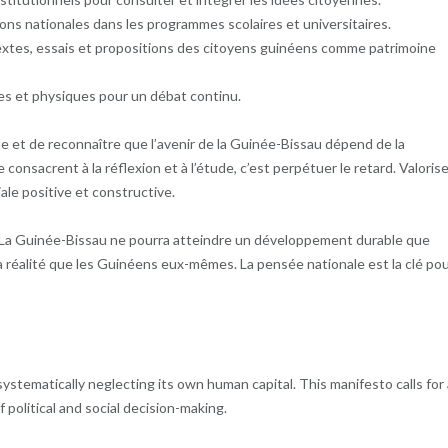
ions nationales dans les programmes scolaires et universitaires.
 textes, essais et propositions des citoyens guinéens comme patrimoine
es et physiques pour un débat continu.
e et de reconnaître que l’avenir de la Guinée-Bissau dépend de la
consacrent à la réflexion et à l’étude, c’est perpétuer le retard. Valorise
iale positive et constructive.
. La Guinée-Bissau ne pourra atteindre un développement durable que
a réalité que les Guinéens eux-mêmes. La pensée nationale est la clé po
tematically neglecting its own human capital. This manifesto calls for 
 political and social decision-making.