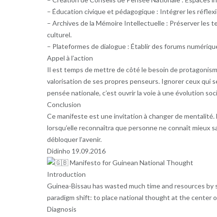
– Éducation civique et pédagogique : Intégrer les réflex
– Archives de la Mémoire Intellectuelle : Préserver les
culturel.
– Plateformes de dialogue : Établir des forums numériqu
Appel à l’action
Il est temps de mettre de côté le besoin de protagonism
valorisation de ses propres penseurs. Ignorer ceux qui se 
pensée nationale, c’est ouvrir la voie à une évolution soc
Conclusion
Ce manifeste est une invitation à changer de mentalité
lorsqu’elle reconnaîtra que personne ne connaît mieux s
débloquer l’avenir.
Didinho 19.09.2016
Manifesto for Guinean National Thought
Introduction
Guinea-Bissau has wasted much time and resources by sys
paradigm shift: to place national thought at the center of
Diagnosis