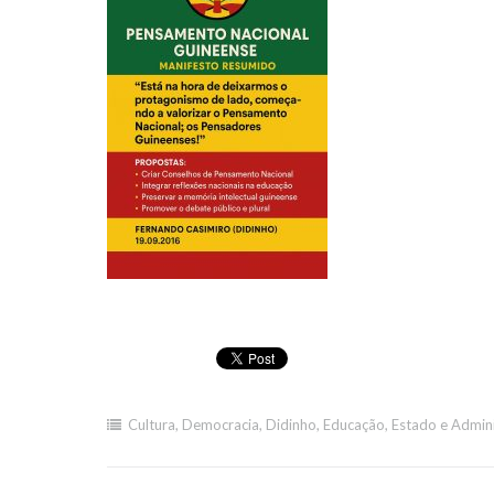
Cultura
,
Democracia
,
Didinho
,
Educação
,
Estado e Admini