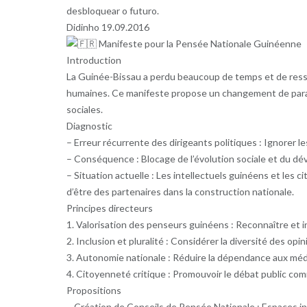
desbloquear o futuro.
Didinho 19.09.2016
Manifeste pour la Pensée Nationale Guinéenne
Introduction
La Guinée-Bissau a perdu beaucoup de temps et de res
humaines. Ce manifeste propose un changement de paradi
sociales.
Diagnostic
– Erreur récurrente des dirigeants politiques : Ignorer l
– Conséquence : Blocage de l’évolution sociale et du dév
– Situation actuelle : Les intellectuels guinéens et les
d’être des partenaires dans la construction nationale.
Principes directeurs
1. Valorisation des penseurs guinéens : Reconnaître et in
2. Inclusion et pluralité : Considérer la diversité des 
3. Autonomie nationale : Réduire la dépendance aux médi
4. Citoyenneté critique : Promouvoir le débat public com
Propositions
– Création de Conseils de Pensée Nationale : Espaces ins