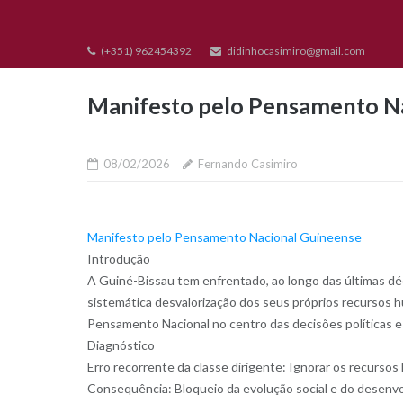
Skip
to
(+351) 962454392
didinhocasimiro@gmail.com
content
Manifesto pelo Pensamento N
08/02/2026
Fernando Casimiro
Manifesto pelo Pensamento Nacional Guineense
Introdução
A Guiné-Bissau tem enfrentado, ao longo das últimas déc
sistemática desvalorização dos seus próprios recursos
Pensamento Nacional no centro das decisões políticas e 
Diagnóstico
Erro recorrente da classe dirigente: Ignorar os recurso
Consequência: Bloqueio da evolução social e do desenvol