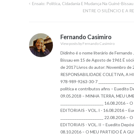
Ensaio: Política, Cidadania E Mudança Na Guiné-Bissau
Navegação
ENTRE O SILÊNCIO E A 
de
artigos
Fernando Casimiro
View posts by Fernando Casimiro
Didinho é o nome literário de Fernando
Bissau em 15 de Agosto de 1961 É sóci
de 2017 Livros do autor: Novembro
RESPONSABILIDADE COLETIVA, A HIST
978-989-9263-30-7 __________________
política e contributos afins – Euedito
09.05.2018 – MINHA TERRA, MEU UMBI
________________________ 16.08.201
EDITORIAIS - VOL. I - 16.08.2016 – E
________________________ 22.08.201
EDITORIAIS - VOL. II – Euedito Depósi
08.10.2016 – O MEU PARTIDO É A GU