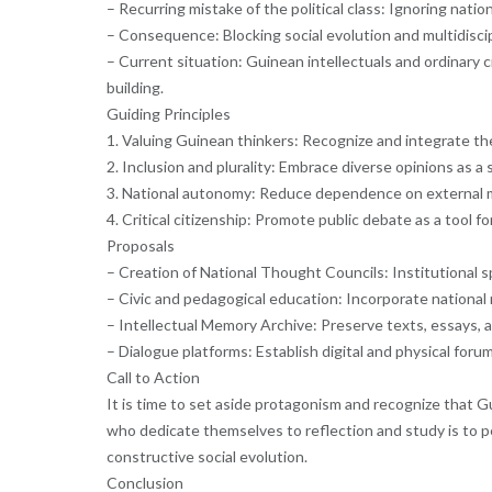
– Recurring mistake of the political class: Ignoring natio
– Consequence: Blocking social evolution and multidisci
– Current situation: Guinean intellectuals and ordinary c
building.
Guiding Principles
1. Valuing Guinean thinkers: Recognize and integrate the 
2. Inclusion and plurality: Embrace diverse opinions as a 
3. National autonomy: Reduce dependence on external me
4. Critical citizenship: Promote public debate as a tool fo
Proposals
– Creation of National Thought Councils: Institutional sp
– Civic and pedagogical education: Incorporate national r
– Intellectual Memory Archive: Preserve texts, essays, a
– Dialogue platforms: Establish digital and physical foru
Call to Action
It is time to set aside protagonism and recognize that 
who dedicate themselves to reflection and study is to p
constructive social evolution.
Conclusion