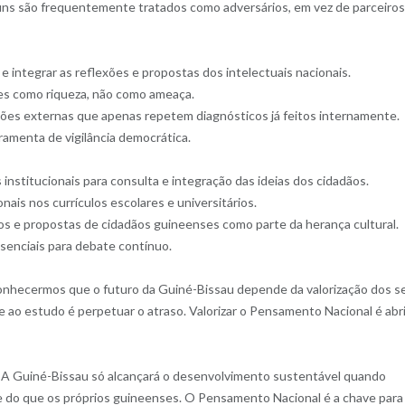
uns são frequentemente tratados como adversários, em vez de parceiros
integrar as reflexões e propostas dos intelectuais nacionais.
iões como riqueza, não como ameaça.
ões externas que apenas repetem diagnósticos já feitos internamente.
ramenta de vigilância democrática.
stitucionais para consulta e integração das ideias dos cidadãos.
nais nos currículos escolares e universitários.
ios e propostas de cidadãos guineenses como parte da herança cultural.
esenciais para debate contínuo.
conhecermos que o futuro da Guiné-Bissau depende da valorização dos s
e ao estudo é perpetuar o atraso. Valorizar o Pensamento Nacional é abri
 A Guiné-Bissau só alcançará o desenvolvimento sustentável quando
 do que os próprios guineenses. O Pensamento Nacional é a chave para