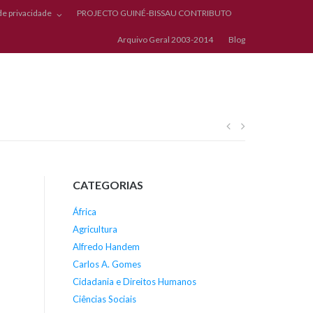
 de privacidade
PROJECTO GUINÉ-BISSAU CONTRIBUTO
Arquivo Geral 2003-2014
Blog
Navegação
de
CATEGORIAS
artigos
África
Agricultura
Alfredo Handem
Carlos A. Gomes
Cidadania e Direitos Humanos
Ciências Sociais