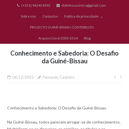
Skip
(+351) 962454392
didinhocasimiro@gmail.com
to
Sobre nós
Contactos
Política de privacidade
content
PROJECTO GUINÉ-BISSAU CONTRIBUTO
Arquivo Geral 2003-2014
Blog
Conhecimento e Sabedoria: O Desafio
da Guiné-Bissau
Nave
06/12/2025
Fernando Casimiro
de
artig
Conhecimento e Sabedoria: O Desafio da Guiné-Bissau
Na Guiné-Bissau, todos parecem arrogar-se de conhecimentos.
Multiplicam-se os discursos, as opiniões, os títulos e as