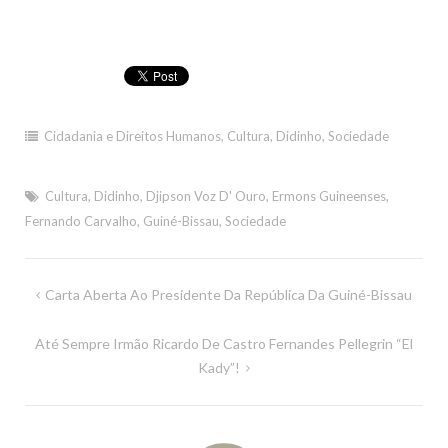
Cidadania e Direitos Humanos
,
Cultura
,
Didinho
,
Sociedade
Cultura
,
Didinho
,
Djipson Voz D' Ouro
,
Ermons Guineenses
,
Fernando Carvalho
,
Guiné-Bissau
,
Sociedade
Navegação
Carta Aberta Ao Presidente Da República Da Guiné-Bissau
de
Até Sempre Irmão Ricardo De Castro Fernandes Pellegrin “El
artigos
Kady”!