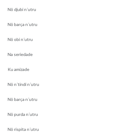
Nô djubi n´utru
Nô barça n´utru
Nô obi n´utru
Na seriedade
Ku amizade
Nô n´tindi n´utru
Nô barça n´utru
Nô purda n´utru
Nô rispita n´utru