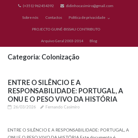
Skip
(+351) 962454392
didinhocasimiro@gmail.com
to
Sobre nós
Contactos
Política de privacidade
content
PROJECTO GUINÉ-BISSAU CONTRIBUTO
Arquivo Geral 2003-2014
Blog
Categoria:
Colonização
ENTRE O SILÊNCIO E A
RESPONSABILIDADE: PORTUGAL, A
ONU E O PESO VIVO DA HISTÓRIA
26/03/2026
Fernando Casimiro
ENTRE O SILÊNCIO E A RESPONSABILIDADE: PORTUGAL, A
ONU E O PESO VIVO DA HISTÓRIA Este documento é