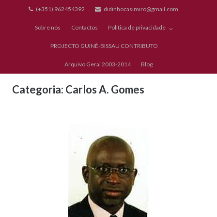
Skip
(+351) 962454392
didinhocasimiro@gmail.com
to
Sobre nós
Contactos
Política de privacidade
content
PROJECTO GUINÉ-BISSAU CONTRIBUTO
Arquivo Geral 2003-2014
Blog
Categoria:
Carlos A. Gomes