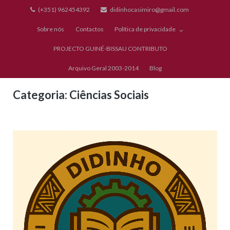
Skip
(+351) 962454392
didinhocasimiro@gmail.com
to
Sobre nós
Contactos
Política de privacidade
content
PROJECTO GUINÉ-BISSAU CONTRIBUTO
Arquivo Geral 2003-2014
Blog
Categoria:
Ciências Sociais