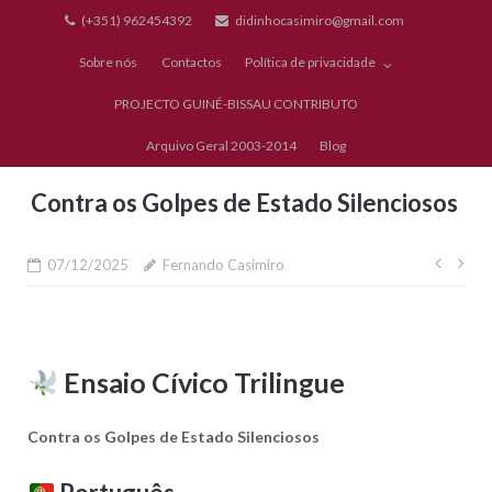
Skip
(+351) 962454392
didinhocasimiro@gmail.com
to
Sobre nós
Contactos
Política de privacidade
content
PROJECTO GUINÉ-BISSAU CONTRIBUTO
Arquivo Geral 2003-2014
Blog
Contra os Golpes de Estado Silenciosos
Nave
07/12/2025
Fernando Casimiro
de
artig
Ensaio Cívico Trilingue
Contra os Golpes de Estado Silenciosos