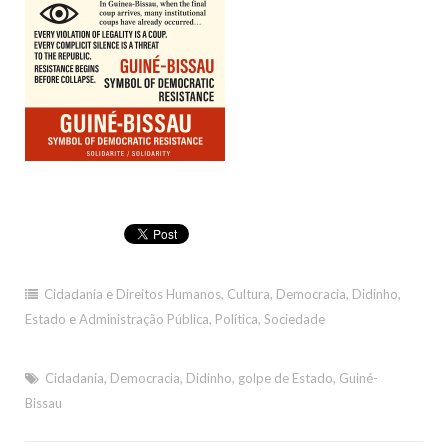
Cidadania e Direitos Humanos
,
Cultura
,
Democracia
,
Didinho
,
Estado e Administração Pública
,
Política
,
Sociedade
Cidadania
,
Democracia
,
Didinho
,
golpe de Estado
,
Guiné-
Bissau