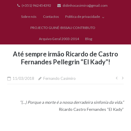
Skip
(+351) 962454392
didinhocasimiro@gmail.com
to
Sobre nós
Contactos
Política de privacidade
content
PROJECTO GUINÉ-BISSAU CONTRIBUTO
Arquivo Geral 2003-2014
Blog
Até sempre irmão Ricardo de Castro
Fernandes Pellegrin “El Kady”!
Nave
11/03/2018
Fernando Casimiro
de
artig
“(…) Porque a morte é a nossa derradeira sinfonia da vida.”
Ricardo Castro Fernandes “El Kady”