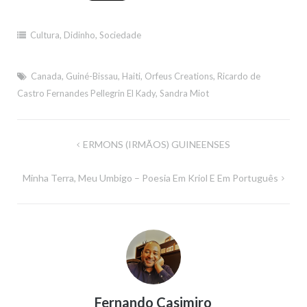
Cultura
,
Didinho
,
Sociedade
Canada
,
Guiné-Bissau
,
Haiti
,
Orfeus Creations
,
Ricardo de
Castro Fernandes Pellegrin El Kady
,
Sandra Miot
Navegação
ERMONS (IRMÃOS) GUINEENSES
de
Minha Terra, Meu Umbigo – Poesia Em Kriol E Em Português
artigos
Fernando Casimiro