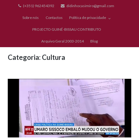
Skip
(+351) 962454392
didinhocasimiro@gmail.com
to
Sobre nós
Contactos
Política de privacidade
content
PROJECTO GUINÉ-BISSAU CONTRIBUTO
Arquivo Geral 2003-2014
Blog
Categoria:
Cultura