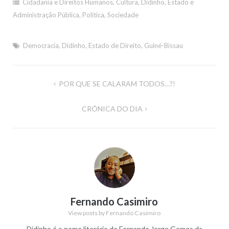
Cidadania e Direitos Humanos
,
Cultura
,
Didinho
,
Estado e
Administração Pública
,
Política
,
Sociedade
Democracia
,
Didinho
,
Estado de Direito
,
Guiné-Bissau
Navegação
POR QUE SE CALARAM TODOS…?!
de
CRÓNICA DO DIA
artigos
Fernando Casimiro
View posts by Fernando Casimiro
Didinho é o nome literário de Fernando Jorge Gomes da