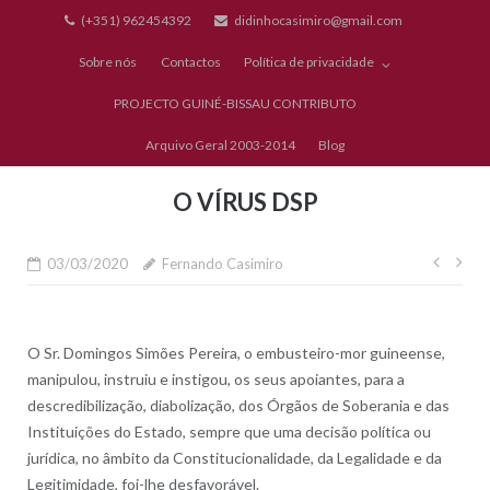
Skip
(+351) 962454392
didinhocasimiro@gmail.com
to
Sobre nós
Contactos
Política de privacidade
content
PROJECTO GUINÉ-BISSAU CONTRIBUTO
Arquivo Geral 2003-2014
Blog
O VÍRUS DSP
Nave
03/03/2020
Fernando Casimiro
de
artig
O Sr. Domingos Simões Pereira, o embusteiro-mor guineense,
manipulou, instruiu e instigou, os seus apoiantes, para a
descredibilização, diabolização, dos Órgãos de Soberania e das
Instituições do Estado, sempre que uma decisão política ou
jurídica, no âmbito da Constitucionalidade, da Legalidade e da
Legitimidade, foi-lhe desfavorável.