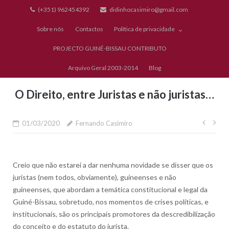
Skip
(+351) 962454392
didinhocasimiro@gmail.com
to
Sobre nós
Contactos
Política de privacidade
content
PROJECTO GUINÉ-BISSAU CONTRIBUTO
Arquivo Geral 2003-2014
Blog
O Direito, entre Juristas e não juristas…
Nave
01/03/2020
Fernando Casimiro
de
artig
Creio que não estarei a dar nenhuma novidade se disser que os
juristas (nem todos, obviamente), guineenses e não
guineenses, que abordam a temática constitucional e legal da
Guiné-Bissau, sobretudo, nos momentos de crises políticas, e
institucionais, são os principais promotores da descredibilização
do conceito e do estatuto do jurista.