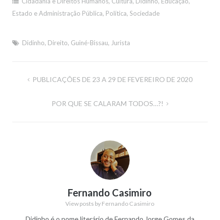
Cidadania e Direitos Humanos
,
Cultura
,
Didinho
,
Educação
,
Estado e Administração Pública
,
Política
,
Sociedade
Didinho
,
Direito
,
Guiné-Bissau
,
Jurista
Navegação
PUBLICAÇÕES DE 23 A 29 DE FEVEREIRO DE 2020
de
POR QUE SE CALARAM TODOS…?!
artigos
Fernando Casimiro
View posts by Fernando Casimiro
Didinho é o nome literário de Fernando Jorge Gomes da