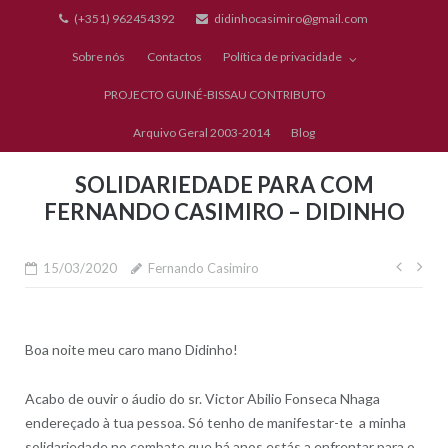
Skip
(+351) 962454392
didinhocasimiro@gmail.com
to
Sobre nós
Contactos
Política de privacidade
content
PROJECTO GUINÉ-BISSAU CONTRIBUTO
Arquivo Geral 2003-2014
Blog
SOLIDARIEDADE PARA COM
FERNANDO CASIMIRO – DIDINHO
Nave
15/03/2020
Fernando Casimiro
de
artig
Boa noite meu caro mano Didinho!
Acabo de ouvir o áudio do sr. Victor Abilio Fonseca Nhaga
endereçado à tua pessoa. Só tenho de manifestar-te a minha
solidariedade no combate que há anos estás a enfrentar para o