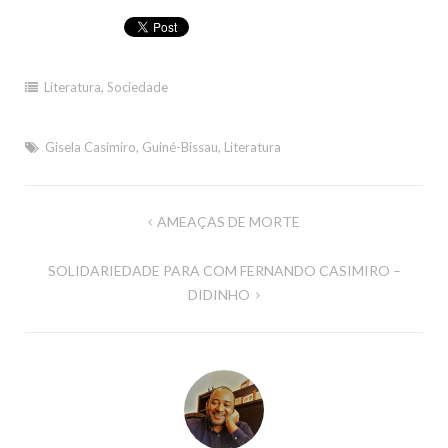
Literatura
,
Sociedade
Gisela Casimiro
,
Guiné-Bissau
,
Literatura
Navegação
AMEAÇAS DE MORTE
de
SOLIDARIEDADE PARA COM FERNANDO CASIMIRO –
artigos
DIDINHO