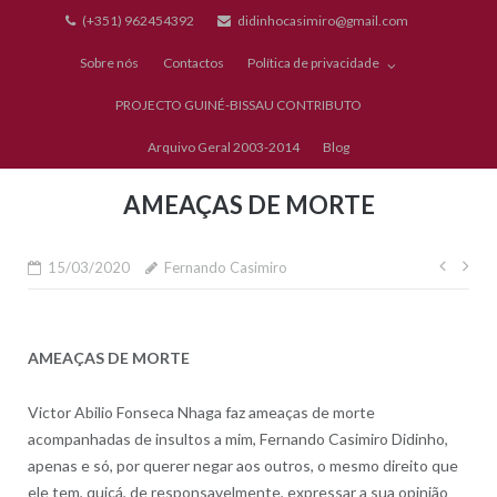
Skip
(+351) 962454392
didinhocasimiro@gmail.com
to
Sobre nós
Contactos
Política de privacidade
content
PROJECTO GUINÉ-BISSAU CONTRIBUTO
Arquivo Geral 2003-2014
Blog
AMEAÇAS DE MORTE
Nave
15/03/2020
Fernando Casimiro
de
artig
AMEAÇAS DE MORTE
Victor Abilio Fonseca Nhaga faz ameaças de morte
acompanhadas de insultos a mim, Fernando Casimiro Didinho,
apenas e só, por querer negar aos outros, o mesmo direito que
ele tem, quiçá, de responsavelmente, expressar a sua opinião