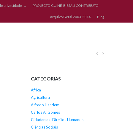
 de privacidade
PROJECTO GUINÉ-BISSAU CONTRIBUTO
Arquivo Geral 2003-2014
Blog
Navegação
de
CATEGORIAS
artigos
África
u
Agricultura
Alfredo Handem
Carlos A. Gomes
Cidadania e Direitos Humanos
Ciências Sociais