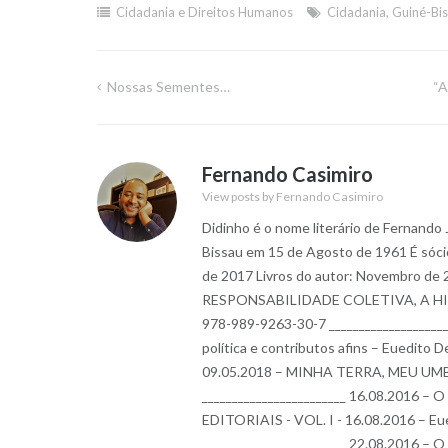
Cidadania e Direitos Humanos
Cidadania
,
Guiné-Bi
Nossas Sementes…
“A
Navegação
de
Fernando Casimiro
artigos
View posts by Fernando Casimiro
Didinho é o nome literário de Fernando
Bissau em 15 de Agosto de 1961 É sóci
de 2017 Livros do autor: Novembro
RESPONSABILIDADE COLETIVA, A HIST
978-989-9263-30-7 __________________
política e contributos afins – Euedito
09.05.2018 – MINHA TERRA, MEU UMBI
________________________ 16.08.201
EDITORIAIS - VOL. I - 16.08.2016 – E
________________________ 22.08.201