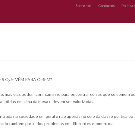
Sobre nós
Contactos
Política
ES QUE VÊM PARA O BEM?
e, mas elas podem abrir caminho para encontrar coisas que se comem o
e pô-las em cima da mesa e devem ser valorizadas.
trada na sociedade em geral e não apenas no seio da classe política ou
m sido também parte dos problemas em diferentes momentos.