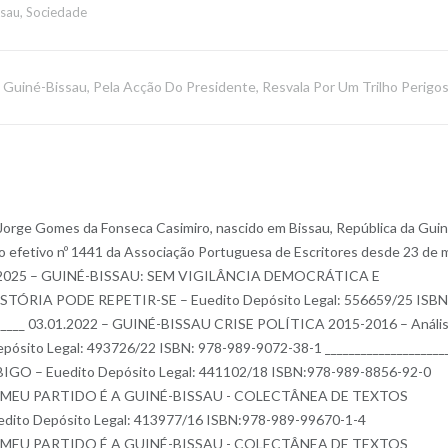
ssau
,
Sociedade
 Guiné-Bissau, Pela Acção Do Presidente, Resvala Por Um Trilho Perigos
 Jorge Gomes da Fonseca Casimiro, nascido em Bissau, República da Gui
o efetivo nº 1441 da Associação Portuguesa de Escritores desde 23 de 
 de 2025 – GUINÉ-BISSAU: SEM VIGILÂNCIA DEMOCRÁTICA E
ÓRIA PODE REPETIR-SE – Euedito Depósito Legal: 556659/25 ISBN
______ 03.01.2022 – GUINÉ-BISSAU CRISE POLÍTICA 2015-2016 – Análi
 Depósito Legal: 493726/22 ISBN: 978-989-9072-38-1 ____________________
GO – Euedito Depósito Legal: 441102/18 ISBN:978-989-8856-92-0
6 – O MEU PARTIDO É A GUINÉ-BISSAU - COLECTÂNEA DE TEXTOS
uedito Depósito Legal: 413977/16 ISBN:978-989-99670-1-4
6 – O MEU PARTIDO É A GUINÉ-BISSAU - COLECTÂNEA DE TEXTOS