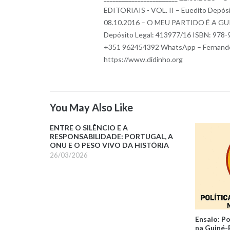
EDITORIAIS - VOL. II – Euedito Depósi
08.10.2016 – O MEU PARTIDO É A GU
Depósito Legal: 413977/16 ISBN: 978-
+351 962454392 WhatsApp – Fernando
https://www.didinho.org
You May Also Like
ENTRE O SILÊNCIO E A
RESPONSABILIDADE: PORTUGAL, A
ONU E O PESO VIVO DA HISTÓRIA
26/03/2026
Ensaio: P
na Guiné-