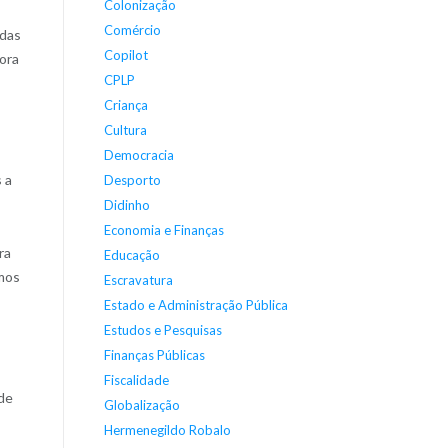
Colonização
Comércio
 das
Copilot
gora
CPLP
Criança
Cultura
Democracia
 a
Desporto
Didinho
Economia e Finanças
ra
Educação
rmos
Escravatura
Estado e Administração Pública
Estudos e Pesquisas
Finanças Públicas
Fiscalidade
 de
Globalização
Hermenegildo Robalo