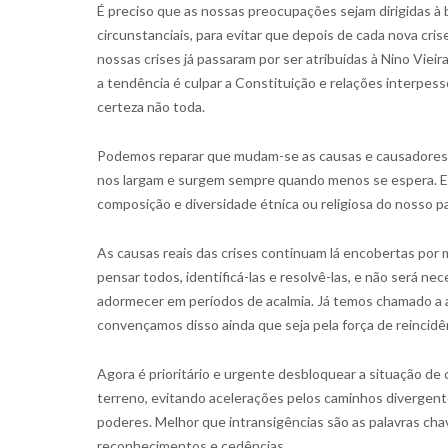
É preciso que as nossas preocupações sejam dirigidas à
circunstanciais, para evitar que depois de cada nova cri
nossas crises já passaram por ser atribuídas à Nino Viei
a tendência é culpar a Constituição e relações interpes
certeza não toda.
Podemos reparar que mudam-se as causas e causadores m
nos largam e surgem sempre quando menos se espera. Es
composição e diversidade étnica ou religiosa do nosso p
As causas reais das crises continuam lá encobertas por 
pensar todos, identificá-las e resolvê-las, e não será ne
adormecer em períodos de acalmia. Já temos chamado a a
convençamos disso ainda que seja pela força de reincidê
Agora é prioritário e urgente desbloquear a situação de 
terreno, evitando acelerações pelos caminhos divergente
poderes. Melhor que intransigências são as palavras chav
reconhecimentos e cedências.