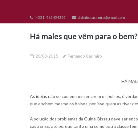
Skip
to
(+351) 962454392
didinhocasimiro@gmail.com
content
Há males que vêm para o bem?
20/08/2015
Fernando Casimiro
HÁ MAL
As ideias não se comem nem enchem os bolsos, é verdad
que enchem mesmo os bolsos, por isso quem as tiver dev
A solução dos problemas da Guiné-Bissau deve ser encon
castrense, até porque tanto uma como outra classe tê