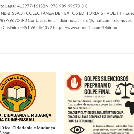
to Legal: 413977/16 ISBN: 978-989-99670-3-8 ________________________
INÉ-BISSAU - COLECTÂNEA DE TEXTOS EDITORIAIS - VOL. III – Eued
989-99670-8-3 Contatos: Email: didinhocasimiro@gmail.com Telemóvel:
 Casimiro +351 962454392 https://www.euedito.com/Didinho
olítica, Cidadania e Mudança
Bissau