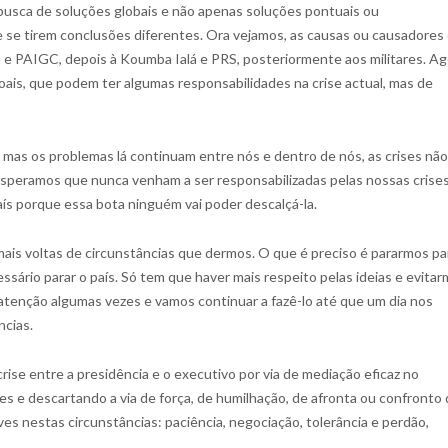
 busca de soluções globais e não apenas soluções pontuais ou
se se tirem conclusões diferentes. Ora vejamos, as causas ou causadores
ra e PAIGC, depois à Koumba Ialá e PRS, posteriormente aos militares. A
soais, que podem ter algumas responsabilidades na crise actual, mas de
as os problemas lá continuam entre nós e dentro de nós, as crises não
peramos que nunca venham a ser responsabilizadas pelas nossas crises
aís porque essa bota ninguém vai poder descalçá-la.
mais voltas de circunstâncias que dermos. O que é preciso é pararmos pa
cessário parar o país. Só tem que haver mais respeito pelas ideias e evita
tenção algumas vezes e vamos continuar a fazê-lo até que um dia nos
ncias.
crise entre a presidência e o executivo por via de mediação eficaz no
s e descartando a via de força, de humilhação, de afronta ou confronto
es nestas circunstâncias: paciência, negociação, tolerância e perdão,