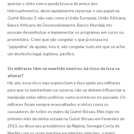
apertar o cinto com a queda brusca do preço dos
hidrocarbonetos, deve rapidamente repensar o seu papel na
Guiné-Bissau. E não vejo como a União Europeia, União Africana,
Banco Africano de Desenvolvimento, Banco Mundial, etc
possam desembolsar e implementar os programas em curso ou
prometidos. Creio que vão congelar o que já estava no
“pipipeline” de ajudas, isto é, vão congelar tudo até que se ache
um desfecho legal, legítimo, pacifico.
Os militares têm-se mantido neutros, há risco de isso se
alterar?
Há, sim, esse risco mas espero bem e faço apelo aos militares
para que se mantenham na caserna, não se deixem influenciar e
manipular pelas elites políticas como aconteceu no passado. Os
militares foram sempre enxovalhados e vistos como os
causadores de todos os males da Guiné-Bissau. Mas logo no
primeiro mês da minha estada na Guiné-Bissau em Fevereiro de
2013, eu disse aos presidentes da Nigéria, Senegal Costa do
Marfim com os quais mantive excelentes relações: o maior