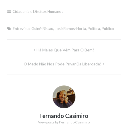
Cidadania e Direitos Humanos
Entrevista
,
Guiné-Bissau
,
José Ramos-Horta
,
Política
,
Público
Navegação
Há Males Que Vêm Para O Bem?
de
O Medo Não Nos Pode Privar Da Liberdade!
artigos
Fernando Casimiro
View posts by Fernando Casimiro