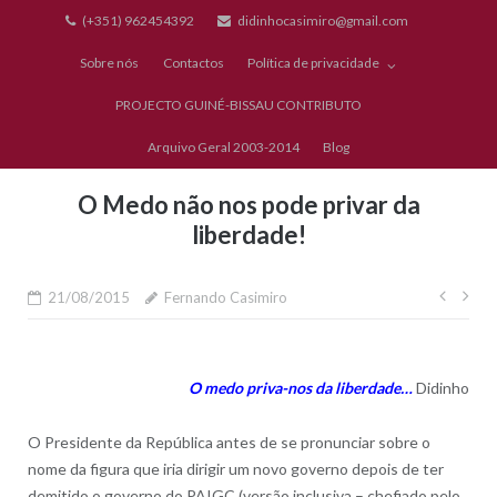
Skip
(+351) 962454392
didinhocasimiro@gmail.com
to
Sobre nós
Contactos
Política de privacidade
content
PROJECTO GUINÉ-BISSAU CONTRIBUTO
Arquivo Geral 2003-2014
Blog
O Medo não nos pode privar da
liberdade!
Nave
21/08/2015
Fernando Casimiro
de
artig
O medo priva-nos da liberdade…
Didinho
O Presidente da República antes de se pronunciar sobre o
nome da figura que iria dirigir um novo governo depois de ter
demitido o governo do PAIGC (versão inclusiva – chefiado pelo