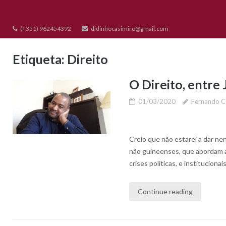
Skip
to
(+351) 962454392
didinhocasimiro@gmail.com
content
Etiqueta:
Direito
O Direito, entre 
01/03/2020
Fernando C
Creio que não estarei a dar ne
não guineenses, que abordam a
crises políticas, e instituciona
Continue reading