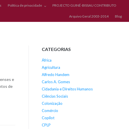
s
Política de privacidade
PROJECTO GUINÉ-BISSAU CONTRIBUTO
Arquivo Geral 2003-2014
Blog
CATEGORIAS
África
Agricultura
Alfredo Handem
eenses e
Carlos A. Gomes
ntos de
Cidadania e Direitos Humanos
Ciências Sociais
Colonização
Comércio
Copilot
CPLP