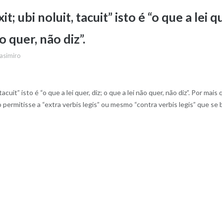
xit; ubi noluit, tacuit” isto é “o que a lei q
ão quer, não diz”.
asimiro
, tacuit” isto é “o que a lei quer, diz; o que a lei não quer, não diz”. Por mais
permitisse a “extra verbis legis” ou mesmo “contra verbis legis” que se 