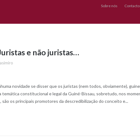
Sobre nós
Contacto
Juristas e não juristas…
asimiro
nhuma novidade se disser que os juristas (nem todos, obviamente), guin
 temática constitucional e legal da Guiné-Bissau, sobretudo, nos mome
is, são os principais promotores da descredibilização do conceito e...