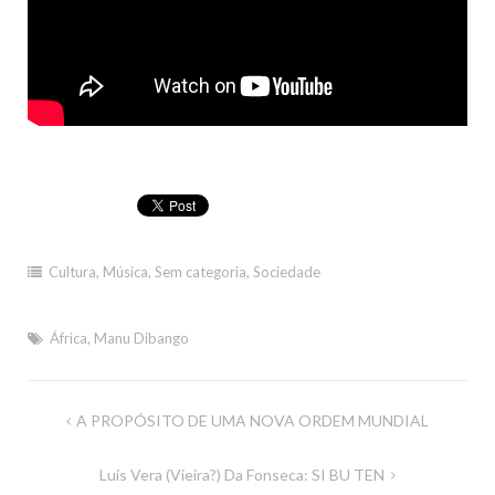
Cultura
,
Música
,
Sem categoria
,
Sociedade
África
,
Manu Dibango
Navegação
A PROPÓSITO DE UMA NOVA ORDEM MUNDIAL
de
Luís Vera (Vieira?) Da Fonseca: SI BU TEN
artigos