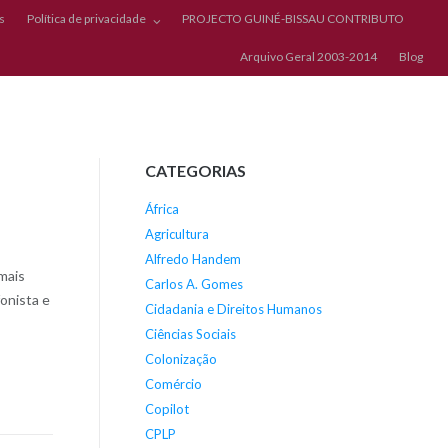
s
Política de privacidade
PROJECTO GUINÉ-BISSAU CONTRIBUTO
Arquivo Geral 2003-2014
Blog
CATEGORIAS
África
Agricultura
Alfredo Handem
mais
Carlos A. Gomes
onista e
Cidadania e Direitos Humanos
Ciências Sociais
Colonização
Comércio
Copilot
CPLP