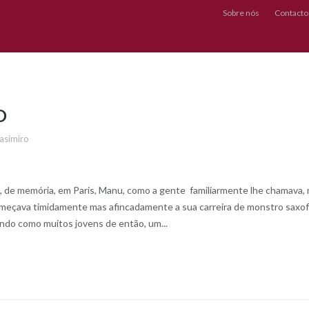
Sobre nós
Contacto
O
asimiro
 memória, em Paris, Manu, como a gente familiarmente lhe chamava, 
meçava timidamente mas afincadamente a sua carreira de monstro saxof
ndo como muitos jovens de então, um...