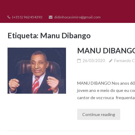
Skip
to
(+351) 962454392
didinhocasimiro@gmail.com
content
Etiqueta:
Manu Dibango
MANU DIBANG
26/03/2020
Fernando C
MANU DIBANGO Nos anos 60, de
jovem ano e meio do que eu co
cantor de voz rouca frequenta
Continue reading