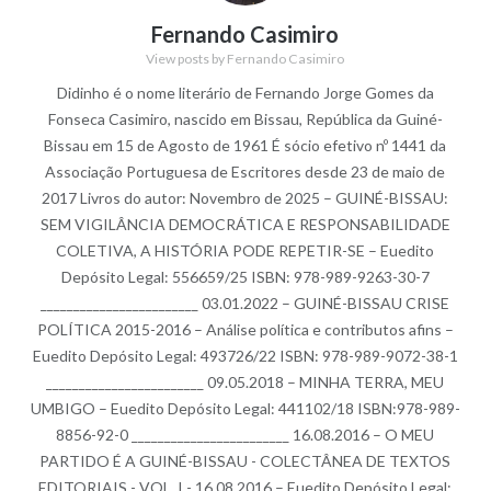
Fernando Casimiro
View posts by Fernando Casimiro
Didinho é o nome literário de Fernando Jorge Gomes da
Fonseca Casimiro, nascido em Bissau, República da Guiné-
Bissau em 15 de Agosto de 1961 É sócio efetivo nº 1441 da
Associação Portuguesa de Escritores desde 23 de maio de
2017 Livros do autor: Novembro de 2025 – GUINÉ-BISSAU:
SEM VIGILÂNCIA DEMOCRÁTICA E RESPONSABILIDADE
COLETIVA, A HISTÓRIA PODE REPETIR-SE – Euedito
Depósito Legal: 556659/25 ISBN: 978-989-9263-30-7
________________________ 03.01.2022 – GUINÉ-BISSAU CRISE
POLÍTICA 2015-2016 – Análise política e contributos afins –
Euedito Depósito Legal: 493726/22 ISBN: 978-989-9072-38-1
________________________ 09.05.2018 – MINHA TERRA, MEU
UMBIGO – Euedito Depósito Legal: 441102/18 ISBN:978-989-
8856-92-0 ________________________ 16.08.2016 – O MEU
PARTIDO É A GUINÉ-BISSAU - COLECTÂNEA DE TEXTOS
EDITORIAIS - VOL. I - 16.08.2016 – Euedito Depósito Legal: