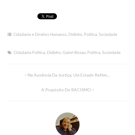
Cidadania e Direitos Humanos
,
Didinho
,
Política
,
Sociedade
Cidadania Política
,
Didinho
,
Guiné-Bissau
,
Política
,
Sociedade
Navegação
Na Ausência Da Justiça, Um Estado Refém…
de
A Propósito De RACISMO
artigos