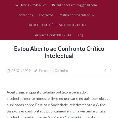
Skip
(+351) 962454392
didinhocasimiro@gmail.com
to
Sobre nós
Contactos
Política de privacidade
content
PROJECTO GUINÉ-BISSAU CONTRIBUTO
Arquivo Geral 2003-2014
Blog
Estou Aberto ao Confronto Crítico
Intelectual
Nave
08/01/2019
Fernando Casimiro
de
artig
Aceito sim, enquanto cidadão político e pensador,
intelectualmente honesto, livre no pensar e no agir, com obras
publicadas sobre Política e Sociedade, relativamente à Guiné-
Bissau, ser confrontado publicamente, numa vertente crítica
intelectual séria, quer no âmbito da Cidadania, quer da