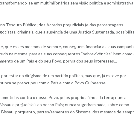
transformando-se em multimilionários sem visão política e administrativa
 no Tesouro Público; dos Acordos prejudiciais (e das percentagens
ciatas, criminais, que a ausência de uma Justiça Sustentada, possibilita
ente, que esses mesmos de sempre, conseguem financiar as suas campanh
o tudo na mesma, para as suas consequentes “sobrevivências”, bem como
lamento de um País e do seu Povo, por via dos seus interesses…
por estar no dirigismo de um partido político, mas que, já esteve por
 nunca se preocupou com o País e com o Povo Guineense.
ometidas contra o nosso Povo, pelos próprios filhos da terra; nunca
issau e prejudiciais ao nosso País; nunca sugeriram nada, sobre como
é-Bissau, porquanto, partes/sementes do Sistema, dos mesmos de semp