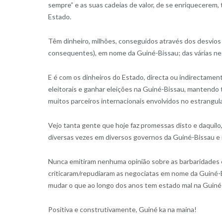
sempre” e as suas cadeias de valor, de se enriquecerem, 
Estado.
Têm dinheiro, milhões, conseguidos através dos desvios
consequentes), em nome da Guiné-Bissau; das várias nego
E é com os dinheiros do Estado, directa ou indirectam
eleitorais e ganhar eleições na Guiné-Bissau, mantend
muitos parceiros internacionais envolvidos no estrangu
Vejo tanta gente que hoje faz promessas disto e daquilo, 
diversas vezes em diversos governos da Guiné-Bissau e
Nunca emitiram nenhuma opinião sobre as barbaridades c
criticaram/repudiaram as negociatas em nome da Guiné-B
mudar o que ao longo dos anos tem estado mal na Guin
Positiva e construtivamente, Guiné ka na maina!