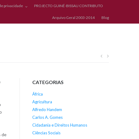
 de privacidade
PROJECTO GUINÉ-BISSAU CONTRIBUTO
Arquivo Geral 2003-2014
Blog
Navegação
de
e
CATEGORIAS
artigos
África
Agricultura
o
Alfredo Handem
o
Carlos A. Gomes
Cidadania e Direitos Humanos
Ciências Sociais
s de