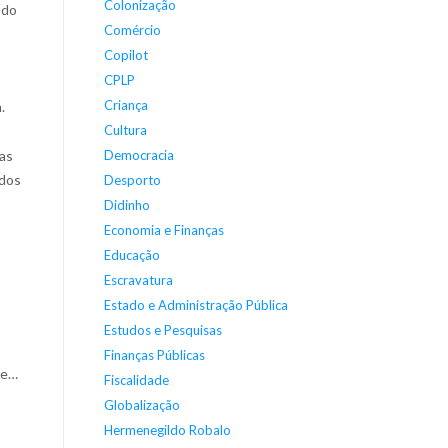
Colonização
 do
Comércio
Copilot
CPLP
Criança
.
Cultura
as
Democracia
 dos
Desporto
Didinho
Economia e Finanças
Educação
Escravatura
Estado e Administração Pública
Estudos e Pesquisas
Finanças Públicas
re…
Fiscalidade
Globalização
Hermenegildo Robalo