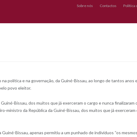
Sobre nós
Contactos
Política
 na política e na governação, da Guiné-Bissau, ao longo de tantos anos 
lo povo eleitor.
Guiné-Bissau, dos muitos que já exerceram o cargo e nunca finalizaram 
ro-ministro da República da Guiné-Bissau, dos muitos que já exerceram 
 na Guiné-Bissau, apenas permitiu a um punhado de indivíduos “os mesmo