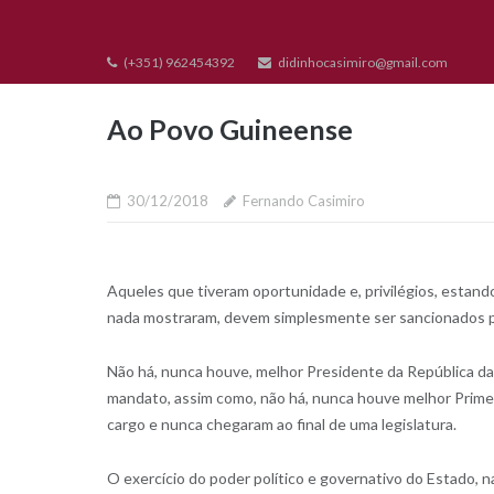
Skip
to
(+351) 962454392
didinhocasimiro@gmail.com
content
Ao Povo Guineense
30/12/2018
Fernando Casimiro
Aqueles que tiveram oportunidade e, privilégios, estando
nada mostraram, devem simplesmente ser sancionados pe
Não há, nunca houve, melhor Presidente da República da 
mandato, assim como, não há, nunca houve melhor Primei
cargo e nunca chegaram ao fi
nal de uma legislatura.
O exercício do poder político e governativo do Estado,