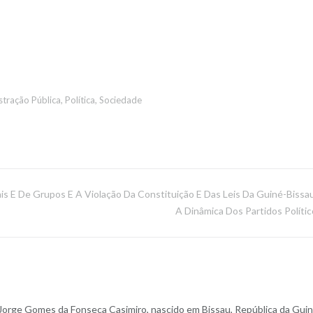
stração Pública
,
Política
,
Sociedade
s E De Grupos E A Violação Da Constituição E Das Leis Da Guiné-Bissa
A Dinâmica Dos Partidos Polític
 Jorge Gomes da Fonseca Casimiro, nascido em Bissau, República da Gui