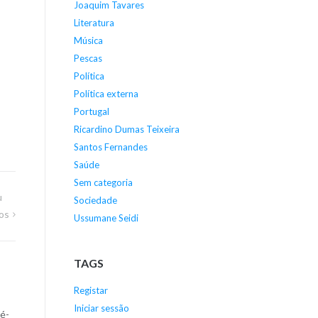
Joaquim Tavares
Literatura
Música
Pescas
Política
Política externa
Portugal
Ricardino Dumas Teixeira
Santos Fernandes
Saúde
Sem categoria
u
Sociedade
os
Ussumane Seidi
TAGS
Registar
Iniciar sessão
né-