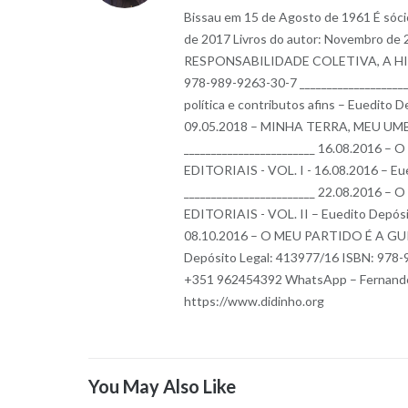
Bissau em 15 de Agosto de 1961 É sóci
de 2017 Livros do autor: Novembro
RESPONSABILIDADE COLETIVA, A HIST
978-989-9263-30-7 __________________
política e contributos afins – Euedito
09.05.2018 – MINHA TERRA, MEU UMBI
________________________ 16.08.201
EDITORIAIS - VOL. I - 16.08.2016 – E
________________________ 22.08.201
EDITORIAIS - VOL. II – Euedito Depósi
08.10.2016 – O MEU PARTIDO É A GU
Depósito Legal: 413977/16 ISBN: 978-
+351 962454392 WhatsApp – Fernando
https://www.didinho.org
You May Also Like