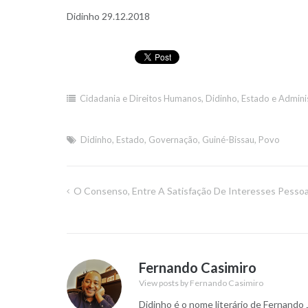
Didinho 29.12.2018
Cidadania e Direitos Humanos
,
Didinho
,
Estado e Admini
Didinho
,
Estado
,
Governação
,
Guiné-Bissau
,
Povo
O Consenso, Entre A Satisfação De Interesses Pessoai
Navegação
de
artigos
Fernando Casimiro
View posts by Fernando Casimiro
Didinho é o nome literário de Fernando