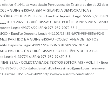
o efetivo nº 1441 da Associação Portuguesa de Escritores desde 23 de 
 de 2025 – GUINÉ-BISSAU: SEM VIGILÂNCIA DEMOCRÁTICA E
ÓRIA PODE REPETIR-SE – Euedito Depósito Legal: 556659/25 ISBN
______ 03.01.2022 – GUINÉ-BISSAU CRISE POLÍTICA 2015-2016 – Análi
 Depósito Legal: 493726/22 ISBN: 978-989-9072-38-1 ____________________
GO – Euedito Depósito Legal: 441102/18 ISBN:978-989-8856-92-0
6 – O MEU PARTIDO É A GUINÉ-BISSAU - COLECTÂNEA DE TEXTOS
uedito Depósito Legal: 413977/16 ISBN:978-989-99670-1-4
6 – O MEU PARTIDO É A GUINÉ-BISSAU - COLECTÂNEA DE TEXTOS
to Legal: 413977/16 ISBN: 978-989-99670-3-8 ________________________
INÉ-BISSAU - COLECTÂNEA DE TEXTOS EDITORIAIS - VOL. III – Eued
989-99670-8-3 Contatos: Email: didinhocasimiro@gmail.com Telemóvel:
 Casimiro +351 962454392 https://www.euedito.com/Didinho