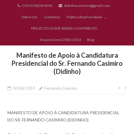
Skip
(+351) 962454392
didinhocasimiro@gmail.com
to
Sobre nós
Contactos
Política de privacidade
content
PROJECTO GUINÉ-BISSAU CONTRIBUTO
Arquivo Geral 2003-2014
Blog
Manifesto de Apoio à Candidatura
Presidencial do Sr. Fernando Casimiro
(Didinho)
Nave
30/06/2019
Fernando Casimiro
de
artig
MANIFESTO DE APOIO À CANDIDATURA PRESIDENCIAL
DO SR. FERNANDO CASIMIRO (DIDINHO)