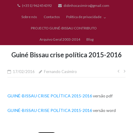
Skip
(+351) 962454392
didinhocasimiro@gmail.com
to
Sobre nós
Contactos
Política de privacidade
content
PROJECTO GUINÉ-BISSAU CONTRIBUTO
Arquivo Geral 2003-2014
Blog
Guiné Bissau crise política 2015-2016
Nave
17/02/2016
Fernando Casimiro
de
artig
GUINÉ-BISSAU CRISE POLÍTICA 2015-2016
versão pdf
GUINÉ-BISSAU CRISE POLÍTICA 2015-2016
versão word