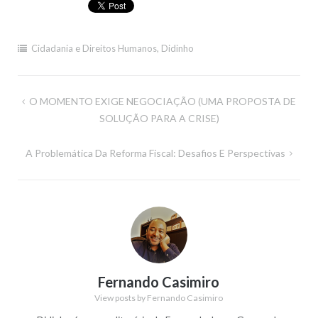
Cidadania e Direitos Humanos
,
Didinho
Navegação
O MOMENTO EXIGE NEGOCIAÇÃO (UMA PROPOSTA DE
de
SOLUÇÃO PARA A CRISE)
artigos
A Problemática Da Reforma Fiscal: Desafios E Perspectivas
Fernando Casimiro
View posts by Fernando Casimiro