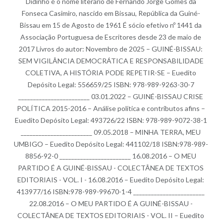
Didinho é o nome literário de Fernando Jorge Gomes da
Fonseca Casimiro, nascido em Bissau, República da Guiné-
Bissau em 15 de Agosto de 1961 É sócio efetivo nº 1441 da
Associação Portuguesa de Escritores desde 23 de maio de
2017 Livros do autor: Novembro de 2025 – GUINÉ-BISSAU:
SEM VIGILÂNCIA DEMOCRÁTICA E RESPONSABILIDADE
COLETIVA, A HISTÓRIA PODE REPETIR-SE – Euedito
Depósito Legal: 556659/25 ISBN: 978-989-9263-30-7
________________________ 03.01.2022 – GUINÉ-BISSAU CRISE
POLÍTICA 2015-2016 – Análise política e contributos afins –
Euedito Depósito Legal: 493726/22 ISBN: 978-989-9072-38-1
________________________ 09.05.2018 – MINHA TERRA, MEU
UMBIGO – Euedito Depósito Legal: 441102/18 ISBN:978-989-
8856-92-0 ________________________ 16.08.2016 – O MEU
PARTIDO É A GUINÉ-BISSAU - COLECTÂNEA DE TEXTOS
EDITORIAIS - VOL. I - 16.08.2016 – Euedito Depósito Legal:
413977/16 ISBN:978-989-99670-1-4 ________________________
22.08.2016 – O MEU PARTIDO É A GUINÉ-BISSAU -
COLECTÂNEA DE TEXTOS EDITORIAIS - VOL. II – Euedito