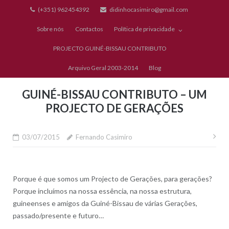
Skip
(+351) 962454392
didinhocasimiro@gmail.com
to
Sobre nós
Contactos
Política de privacidade
content
PROJECTO GUINÉ-BISSAU CONTRIBUTO
Arquivo Geral 2003-2014
Blog
GUINÉ-BISSAU CONTRIBUTO – UM
PROJECTO DE GERAÇÕES
Nav
03/07/2015
Fernando Casimiro
de
art
Porque é que somos um Projecto de Gerações, para gerações?
Porque incluímos na nossa essência, na nossa estrutura,
guineenses e amigos da Guiné-Bissau de várias Gerações,
passado/presente e futuro…