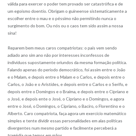
válida para exercer o poder tem provado ser catastrófica e de
um egoísmo doentio. Obrigam o guineense sistematicamente a
escolher entre o mau e o péssimo não permitindo nunca o
surgimento do bom. Ou nós ou o caos tem sido assim a nossa
sina!
Reparem bem meus caros compatriotas: o país vem sendo
adiado ano sim ano não por interesses inconfessos de
indivíduos supostamente oriundos da mesma formação política.
Falando apenas do período democrático, foi assim entre o João
e o Malam, e depois entre o Malam e o Carlos, e depois entre o
Carlos, o João e o Aristides, e depois entre o Carlos e o Serifo, e
depois entre o Domingos e o Braima, e depois entre o Cipriano e
o José, e depois ente o José, o Cipriano e o Domingos, e agora
entre o José, o Domingos, o Cipriano, o Baciro, o Florentino e o
Alberto. Caro compatriota, faça agora um exercício matemático
simples e tente dividir essas personalidades em alas políticas
divergentes num mesmo partido e facilmente perceberá a
tragédia que temos em mãos.