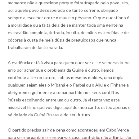
momento não a questiono porque foi sufragado pelo povo, sim,
por aquele povo desesperado de tanto sofrer e, obrigado
sempre a escolher entre o mau e o péssimo. O que questiono é
a moralidade ou a falta dela de se manter toda uma gente na
escravidão completa, iletrada, inculta, de mãos estendidas e de
cócoras à custa de meia dúzia de preguiçosos que nunca
trabalharam de facto na vida.
A evidência está à vista para quem quer ver e, se se persistir no
erro por achar que o problema da Guiné é outro, iremos
continuar a ter no futuro, sob os mesmos moldes, uma dupla
qualquer, sejam eles o M´baná e o Parbai ou o Aliu e o Finhane a
obrigarem o guineense a tomar partido nos seus conflitos
inúteis escolhendo entre um ou outro. Já vi tanta vez este
miserável filme que vos digo, aqui do meu canto, estou apenas e
só do lado da Guiné Bissau e do seu futuro.
O partido precisa sair de cena como aconteceu em Cabo Verde
para se reorganizar e renovar-se, caso contrário, não adianta cão