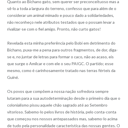
Quanto ao Bichano gato, sem querer ser preconceituoso mas a
sê-lo a toda a largura do terreno, confesso que para além de o
considerar um animal mimado e pouco dado a solidariedades,
não reconheço nele atributos testados que o possam levar a
rivalizar-se com o fiel amigo. Pronto, não curto gatos!
Revelada esta minha preferência pelo Bobi em detrimento do
Bichano, puxa-me a pena para outros fragmentos, de dor, diga-
se e, no juntar de letras para formar o caco, não ao acaso, eis
que surge o Amílcar e com ele o seu PAIGC. O partido; esse
mesmo, como é carinhosamente tratado nas terras férteis da
Guiné.
Os povos que compõem a nossa nação sofredora sempre
lutaram para a sua autodeterminação desde o primeiro dia que o
colonialismo pisou aquele chão sagrado até ao Setembro
vitorioso. Sabemo-lo pelos livros de história, pelo conta-conta
que começou nos nossos antepassados mas, sabemo-lo acima
de tudo pela personalidade característica das nossas gentes. O