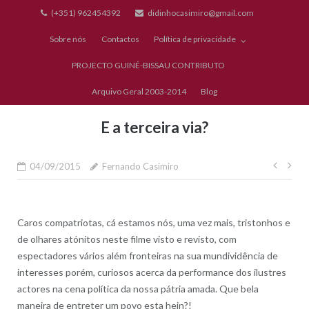
Skip
(+351) 962454392
didinhocasimiro@gmail.com
to
Sobre nós
Contactos
Política de privacidade
content
PROJECTO GUINÉ-BISSAU CONTRIBUTO
Arquivo Geral 2003-2014
Blog
E a terceira via?
Nave
04/09/2015
Fernando Casimiro
de
artig
Caros compatriotas, cá estamos nós, uma vez mais, tristonhos e
de olhares atónitos neste filme visto e revisto, com
espectadores vários além fronteiras na sua mundividência de
interesses porém, curiosos acerca da performance dos ilustres
actores na cena política da nossa pátria amada. Que bela
maneira de entreter um povo esta hein?!