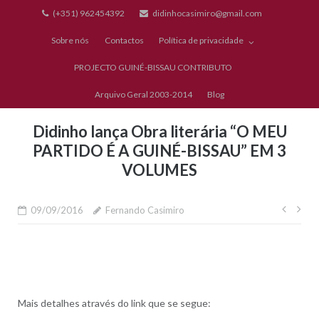
Skip
(+351) 962454392
didinhocasimiro@gmail.com
to
Sobre nós
Contactos
Política de privacidade
content
PROJECTO GUINÉ-BISSAU CONTRIBUTO
Arquivo Geral 2003-2014
Blog
Didinho lança Obra literária “O MEU
PARTIDO É A GUINÉ-BISSAU” EM 3
VOLUMES
Nave
09/09/2016
Fernando Casimiro
de
artig
Mais detalhes através do link que se segue: