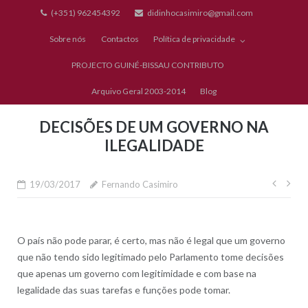
Skip
(+351) 962454392
didinhocasimiro@gmail.com
to
Sobre nós
Contactos
Política de privacidade
content
PROJECTO GUINÉ-BISSAU CONTRIBUTO
Arquivo Geral 2003-2014
Blog
DECISÕES DE UM GOVERNO NA
ILEGALIDADE
Nave
19/03/2017
Fernando Casimiro
de
artig
O país não pode parar, é certo, mas não é legal que um governo
que não tendo sido legitimado pelo Parlamento tome decisões
que apenas um governo com legitimidade e com base na
legalidade das suas tarefas e funções pode tomar.