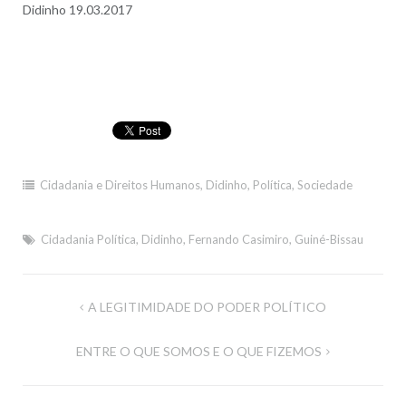
Didinho 19.03.2017
Cidadania e Direitos Humanos
,
Didinho
,
Política
,
Sociedade
Cidadania Política
,
Didinho
,
Fernando Casimiro
,
Guiné-Bissau
Navegação
A LEGITIMIDADE DO PODER POLÍTICO
de
ENTRE O QUE SOMOS E O QUE FIZEMOS
artigos