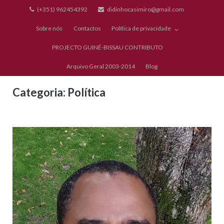
Skip
(+351) 962454392
didinhocasimiro@gmail.com
to
Sobre nós
Contactos
Política de privacidade
content
PROJECTO GUINÉ-BISSAU CONTRIBUTO
Arquivo Geral 2003-2014
Blog
Categoria:
Política