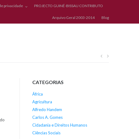
 de privacidade
PROJECTO GUINÉ-BISSAU CONTRIBUTO
Arquivo Geral 2003-2014
Blog
Navegação
de
CATEGORIAS
artigos
África
Agricultura
Alfredo Handem
Carlos A. Gomes
 do
Cidadania e Direitos Humanos
Ciências Sociais