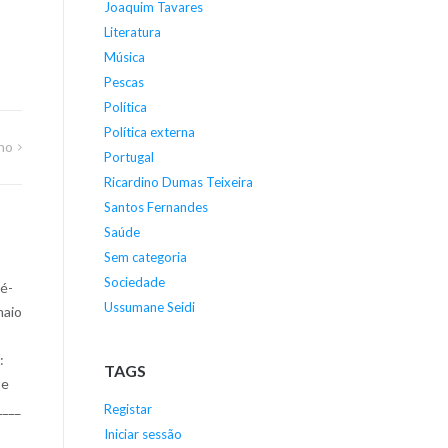
Joaquim Tavares
Literatura
Música
Pescas
Política
Política externa
ho
Portugal
Ricardino Dumas Teixeira
Santos Fernandes
Saúde
Sem categoria
Sociedade
né-
Ussumane Seidi
maio
:
TAGS
se
____
Registar
Iniciar sessão