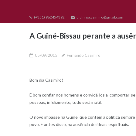
Skip
to
(+351) 962454392
didinhocasimiro@gmail.com
content
A Guiné-Bissau perante a ausên
05/09/2015
Fernando Casimiro
Bom dia Casimiro!
É bom confiar nos homens e convidá-los a comportar-se
pessoas, infelizmente, tudo será inútil.
O novo impasse na Guiné, que contém a política sempre n
povo. E antes disso, na ausência de ideais espirituais.