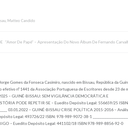
ssau
,
Matteo Candido
DE
“Amor De Papé” – Apresentação Do Novo Álbum De Fernando Carval
 Jorge Gomes da Fonseca Casimiro, nascido em Bissau, República da Gui
o efetivo nº 1441 da Associação Portuguesa de Escritores desde 23 de 
 de 2025 – GUINÉ-BISSAU: SEM VIGILÂNCIA DEMOCRÁTICA E
ÓRIA PODE REPETIR-SE – Euedito Depósito Legal: 556659/25 ISBN
______ 03.01.2022 – GUINÉ-BISSAU CRISE POLÍTICA 2015-2016 – Análi
 Depósito Legal: 493726/22 ISBN: 978-989-9072-38-1 ____________________
GO – Euedito Depósito Legal: 441102/18 ISBN:978-989-8856-92-0