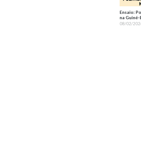
Ensaio: P
na Guiné-
08/02/202