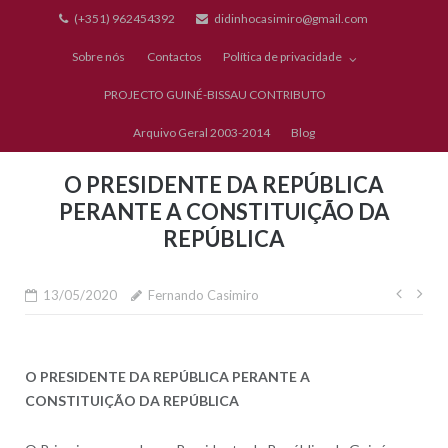
Skip
(+351) 962454392
didinhocasimiro@gmail.com
to
Sobre nós
Contactos
Política de privacidade
content
PROJECTO GUINÉ-BISSAU CONTRIBUTO
Arquivo Geral 2003-2014
Blog
O PRESIDENTE DA REPÚBLICA
PERANTE A CONSTITUIÇÃO DA
REPÚBLICA
Nave
13/05/2020
Fernando Casimiro
de
artig
O PRESIDENTE DA REPÚBLICA PERANTE A
CONSTITUIÇÃO DA REPÚBLICA