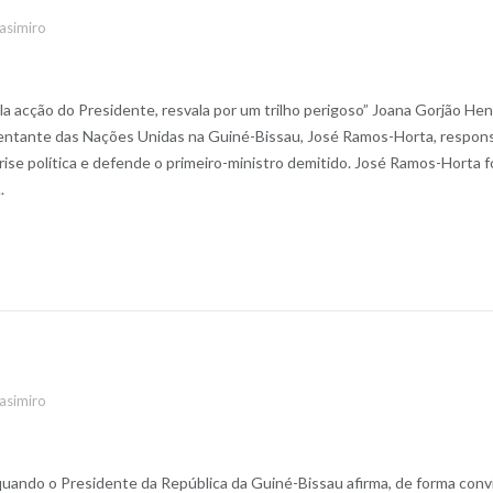
asimiro
la acção do Presidente, resvala por um trilho perigoso” Joana Gorjão He
ntante das Nações Unidas na Guiné-Bissau, José Ramos-Horta, responsa
rise política e defende o primeiro-ministro demitido. José Ramos-Horta f
.
asimiro
 quando o Presidente da República da Guiné-Bissau afirma, de forma conv