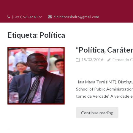
Skip
to
(+351) 962454392
didinhocasimiro@gmail.com
content
Etiqueta:
Política
“Política, Carát
15/03/2016
Fernando C
Iaia Maria Turé (IMT), Distin
School of Public Administratio
torno da Verdade” A verdade e o
Continue reading