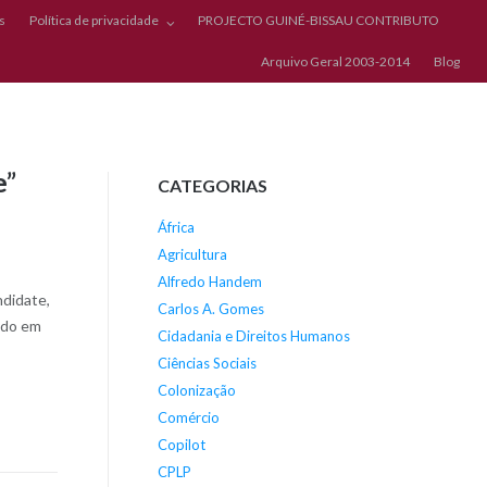
s
Política de privacidade
PROJECTO GUINÉ-BISSAU CONTRIBUTO
Arquivo Geral 2003-2014
Blog
e”
CATEGORIAS
África
Agricultura
Alfredo Handem
ndidate,
Carlos A. Gomes
Tudo em
Cidadania e Direitos Humanos
Ciências Sociais
Colonização
Comércio
Copilot
CPLP