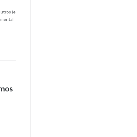
utros (e
amental
smos