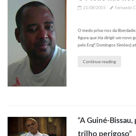
21/08/2015
Fernando C
O medo priva-nos da liberdade
figura que iria dirigir um nov
pelo Engº. Domingos Simões) at
Continue reading
“A Guiné-Bissau,
trilho perigoso”