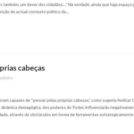
 mas também, um dever dos cidadãos…” Na verdade, ainda que haja espaço 
nção do actual contexto político da...
prias cabeças
asimiro
rem capazes de “pensar pelas próprias cabeças”, como sugeria Amilcar C
a dinâmica demagógica, dos poderes do Poder, influenciarão negativame
edade, através de obstáculos em forma de ferramentas estrategicamente