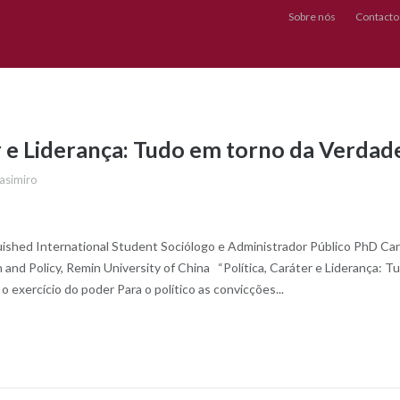
Sobre nós
Contacto
er e Liderança: Tudo em torno da Verdad
asimiro
guished International Student Sociólogo e Administrador Público PhD Ca
n and Policy, Remin University of China “Política, Caráter e Liderança: 
 exercício do poder Para o político as convicções...