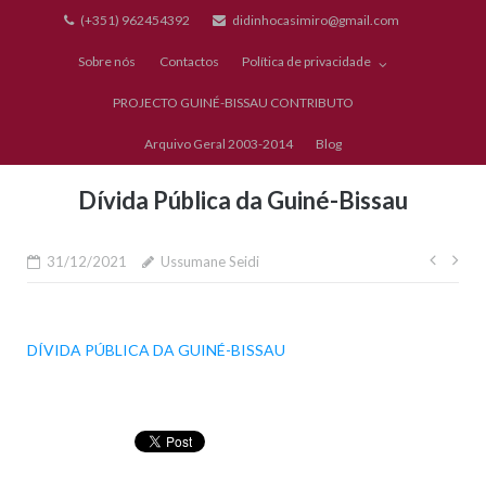
Skip
(+351) 962454392
didinhocasimiro@gmail.com
to
Sobre nós
Contactos
Política de privacidade
content
PROJECTO GUINÉ-BISSAU CONTRIBUTO
Arquivo Geral 2003-2014
Blog
Dívida Pública da Guiné-Bissau
Nave
31/12/2021
Ussumane Seidi
de
artig
DÍVIDA PÚBLICA DA GUINÉ-BISSAU