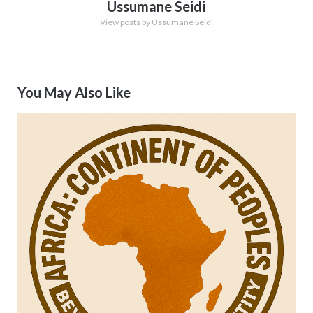
Ussumane Seidi
View posts by Ussumane Seidi
You May Also Like