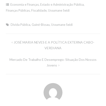
Economia e Finanças
,
Estado e Administração Pública
,
Finanças Públicas
,
Fiscalidade
,
Ussumane Seidi
Dívida Pública
,
Guiné-Bissau
,
Ussumane Seidi
Navegação
JOSÉ MARIA NEVES E A POLÍTICA EXTERNA CABO-
de
VERDIANA
artigos
Mercado De Trabalho E Desemprego: Situação Dos Nossos
Jovens