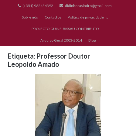
Skip
(+351) 962454392
didinhocasimiro@gmail.com
to
Sobre nós
Contactos
Política de privacidade
content
PROJECTO GUINÉ-BISSAU CONTRIBUTO
Arquivo Geral 2003-2014
Blog
Etiqueta:
Professor Doutor
Leopoldo Amado