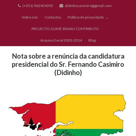
Skip
(+351) 962454392
didinhocasimiro@gmail.com
to
Sobre nós
Contactos
Política de privacidade
content
PROJECTO GUINÉ-BISSAU CONTRIBUTO
Arquivo Geral 2003-2014
Blog
Nota sobre a renúncia da candidatura
presidencial do Sr. Fernando Casimiro
(Didinho)