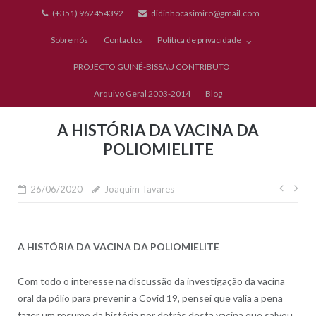
Skip
(+351) 962454392
didinhocasimiro@gmail.com
to
Sobre nós
Contactos
Política de privacidade
content
PROJECTO GUINÉ-BISSAU CONTRIBUTO
Arquivo Geral 2003-2014
Blog
A HISTÓRIA DA VACINA DA
POLIOMIELITE
Nave
26/06/2020
Joaquim Tavares
de
artig
A HISTÓRIA DA VACINA DA POLIOMIELITE
Com todo o interesse na discussão da investigação da vacina
oral da pólio para prevenir a Covid 19, pensei que valia a pena
fazer um resumo da história por detrás desta vacina que salvou