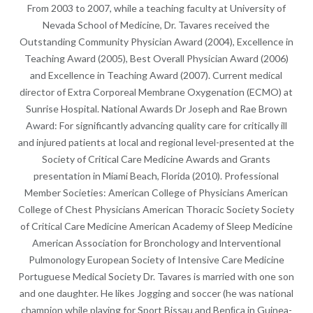
From 2003 to 2007, while a teaching faculty at University of
Nevada School of Medicine, Dr. Tavares received the
Outstanding Community Physician Award (2004), Excellence in
Teaching Award (2005), Best Overall Physician Award (2006)
and Excellence in Teaching Award (2007). Current medical
director of Extra Corporeal Membrane Oxygenation (ECMO) at
Sunrise Hospital. National Awards Dr Joseph and Rae Brown
Award: For significantly advancing quality care for critically ill
and injured patients at local and regional level-presented at the
Society of Critical Care Medicine Awards and Grants
presentation in Miami Beach, Florida (2010). Professional
Member Societies: American College of Physicians American
College of Chest Physicians American Thoracic Society Society
of Critical Care Medicine American Academy of Sleep Medicine
American Association for Bronchology and lnterventional
Pulmonology European Society of Intensive Care Medicine
Portuguese Medical Society Dr. Tavares is married with one son
and one daughter. He likes Jogging and soccer (he was national
champion while playing for Sport Bissau and Benﬁca in Guinea-