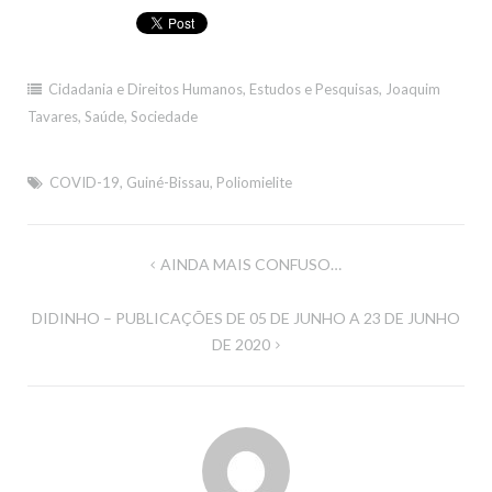
Cidadania e Direitos Humanos
,
Estudos e Pesquisas
,
Joaquim
Tavares
,
Saúde
,
Sociedade
COVID-19
,
Guiné-Bissau
,
Poliomielite
Navegação
AINDA MAIS CONFUSO…
de
DIDINHO – PUBLICAÇÕES DE 05 DE JUNHO A 23 DE JUNHO
artigos
DE 2020