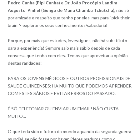
Pedro Cunha
(
Pipi Cunha
) e
Dr. João Procópio Landim
Augusto Pinhel
(
Gungo de Mana Chambu Tchutcha
), não só
por amizade e respeito que tenho por eles, mas para “pick their
brain “- explorar os seus conhecimentos/sabedoria!
Porque, por mais que estudes, investigues, não há substituto
para a experiência! Sempre saio mais sábio depois de cada
conversa que tenho com eles. Temos que aproveitar a opinião
destas raridades!
PARA OS JOVENS MÉDICOS E OUTROS PROFISSIONAIS DE
SAÚDE GUINEENSES: HÁ MUITO QUE PODEMOS APRENDER
COM ESTES SÁBIOS E EVITAR ERROS DO PASSADO.
É SÓ TELEFONAR OU ENVIAR UM EMAIL! NÃO CUSTA
MUITO…
O que teria sido o futuro do mundo aquando da segunda guerra
mundial, se não fosse por haver líderes maduros como o