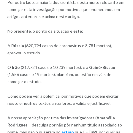
Por outro lado, a maioria dos cientistas está muito relutante em
começar esta investigação, por motivos que enumeramos em
artigos anteriores e acima neste artigo.
No presente, o ponto da situação é este:
A
Rússia
(620,794 casos de coronavírus e 8,781 mortos),
aprovou o estudo.
O
Irão
(217,724 casos e 10,239 mortos), e a
Guiné-Bissau
(1,556 casos e 19 mortos), planeiam, ou estão em vias de
começar o estudo.
Como podem ver, a polémica, por motivos que podem elicitar
neste e noutros textos anteriores, é válida e justificável.
A nossa apreciação por uma das investigadoras (
Amabélia
Rodrigues
– desculpa por não pôr nenhum título associado ao
nome, mas não o puseram no
artigo
que li – DW), por ouvir as