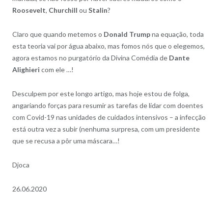
Roosevelt
,
Churchill
ou
Stalin
?
Claro que quando metemos o
Donald Trump
na equação, toda
esta teoria vai por água abaixo, mas fomos nós que o elegemos,
agora estamos no purgatório da Divina Comédia de
Dante
Alighieri
com ele …!
Desculpem por este longo artigo, mas hoje estou de folga,
angariando forças para resumir as tarefas de lidar com doentes
com Covid-19 nas unidades de cuidados intensivos – a infecção
está outra vez a subir (nenhuma surpresa, com um presidente
que se recusa a pôr uma máscara…!
Djoca
26.06.2020